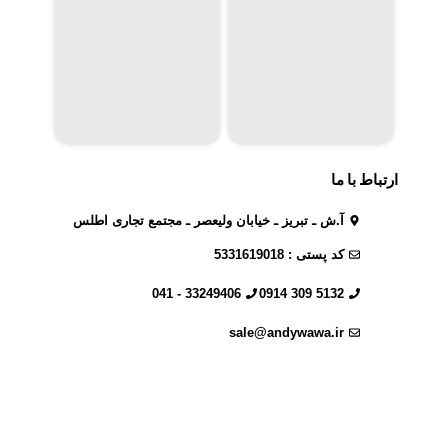
ارتباط با ما
آ.ش ـ تبریز ـ خیابان ولیعصر ـ مجتمع تجاری اطلس
کد پستی : 5331619018
33249406 - 041
5132 309 0914
sale@andywawa.ir