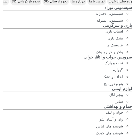
Scroll Right
وره قبل از خرید
تماس با ما
درباره ما
نحوه ارسال کالا
نحوه بازگردانی کالا
سیاس
سیسمونی نوزاد
سیسمونی دخترانه
سیسمونی پسرانه
بازی و سرگرمی
اسباب بازی
تشک بازی
عروسک ها
واکر راکر روروئک
سرویس خواب و اتاق خواب
تخت و پارک
گهواره
لحاف و تشک
پتو و دور پیچ
لوازم ایمنی
پیجر اتاق
سایر
حمام و بهداشتی
حوله و لیف
وان و آسان شو
شوینده های لباس
شوینده های کودک