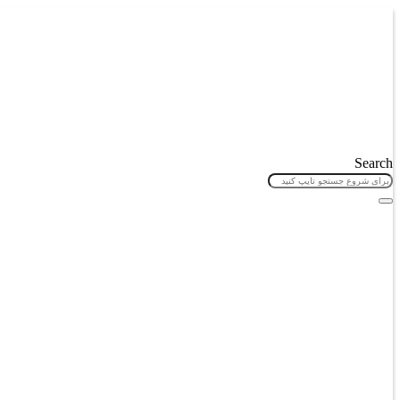
پرش
به
محتوا
Search