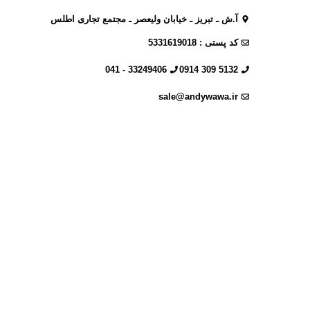
آ.ش ـ تبریز ـ خیابان ولیعصر ـ مجتمع تجاری اطلس
کد پستی : 5331619018
33249406 - 041
5132 309 0914
sale@andywawa.ir