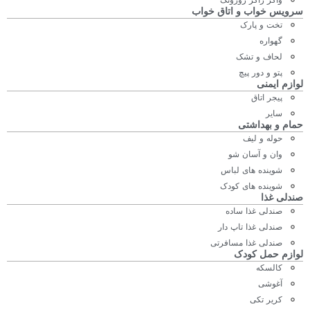
واکر راکر روروئک
سرویس خواب و اتاق خواب
تخت و پارک
گهواره
لحاف و تشک
پتو و دور پیچ
لوازم ایمنی
پیجر اتاق
سایر
حمام و بهداشتی
حوله و لیف
وان و آسان شو
شوینده های لباس
شوینده های کودک
صندلی غذا
صندلی غذا ساده
صندلی غذا تاپ دار
صندلی غذا مسافرتی
لوازم حمل کودک
کالسکه
آغوشی
کریر تکی