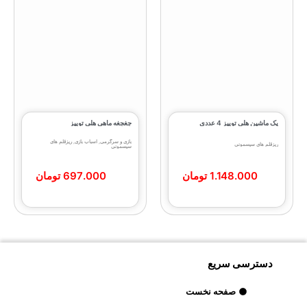
پک ماشین هلی توییز 4 عددی
جغجغه ماهی هلی‌ توییز
بازی و سرگرمی
,
اسباب بازی
,
ریزقلم های
ریزقلم های سیسمونی
سیسمونی
1.148.000
تومان
697.000
تومان
دسترسی سریع
صفحه نخست