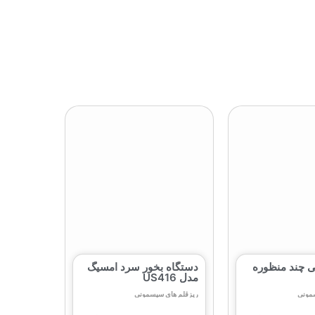
ی چند منظوره
دستگاه بخور سرد امسیگ
مدل US416
مونی
ریزقلم های سیسمونی