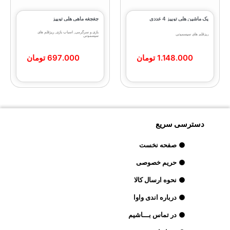
پک ماشین هلی توییز 4 عددی
جغجغه ماهی هلی‌ توییز
بازی و سرگرمی
,
اسباب بازی
,
ریزقلم های
ریزقلم های سیسمونی
سیسمونی
1.148.000
تومان
697.000
تومان
دسترسی سریع
صفحه نخست
حریم خصوصی
نحوه ارسال کالا
درباره اندی واوا
در تماس بـــاشیم