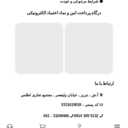
شرایط مرجوعی و عودت
درگاه پرداخت امن و نماد اعتماد الکترونیکی
ارتباط با ما
4 در انبار
435.000
تومان
قیمت
آ.ش ـ تبریز ـ خیابان ولیعصر ـ مجتمع تجاری اطلس
کد پستی : 5331619018
افزودن به سبد خرید
33249406 - 041
5132 309 0914
sale@andywawa.ir