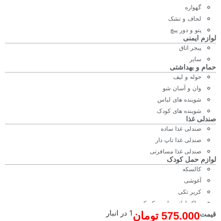
گهواره
لحاف و تشک
پتو و دور پیچ
لوازم ایمنی
پیجر اتاق
سایر
حمام و بهداشتی
حوله و لیف
وان و آسان شو
شوینده های لباس
شوینده های کودک
صندلی غذا
صندلی غذا ساده
صندلی غذا تاپ دار
صندلی غذا مسافرتی
لوازم حمل کودک
کالسکه
آغوشی
کریر تکی
ساک لوازم مادر و کودک
1 در انبار
575.000
تومان
قیمت
کریکات تکی و ساک حمل