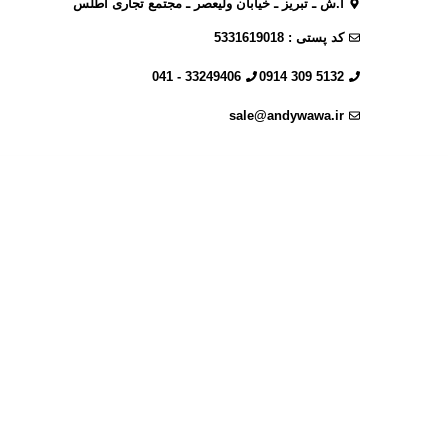
آ.ش ـ تبریز ـ خیابان ولیعصر ـ مجتمع تجاری اطلس
کد پستی : 5331619018
33249406 - 041
5132 309 0914
sale@andywawa.ir