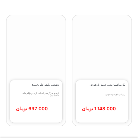
پک ماشین هلی توییز 4 عددی
جغجغه ماهی هلی‌ توییز
بازی و سرگرمی
,
اسباب بازی
,
ریزقلم های
ریزقلم های سیسمونی
سیسمونی
1.148.000
تومان
697.000
تومان