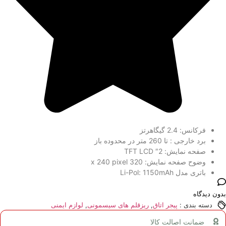
فرکانس: 2.4 گیگاهرتز
برد خارجی : تا 260 متر در محدوده باز
صفحه نمایش: 2″ TFT LCD
وضوح صفحه نمایش: 320 х 240 pixel
باتری مدل Li-Pol: 1150mAh
بدون دیدگاه
دسته بندی :
پیجر اتاق
,
ریزقلم های سیسمونی
,
لوازم ایمنی
ضمانت اصالت کالا