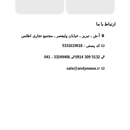
ارتباط با ما
آ.ش ـ تبریز ـ خیابان ولیعصر ـ مجتمع تجاری اطلس
کد پستی : 5331619018
33249406 - 041
5132 309 0914
sale@andywawa.ir