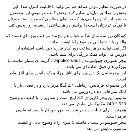
در صورت تنظیم نبودن صداها هم می‌توانید با قابلیت کنترل صدا، این
بخش را مطابق میل‌تان تنظیم کنید. پخش کننده موسیقیِ این محصول
به شما این اجازه را می‌دهد که صداهای مطلوبی که مورد پسند خودتان
یا کودک عزیزتان است را برایش در هرساعتی از شبانه‌ روز پخش کنید.
کودکان زیر سه سال هنگام خواب هم نیازمند مراقبت ویژه ای هستند که
والدین باید حتما این موضوع را با اهمیت بدانند.
اگر نمی توانید در هر ساعت روز کنار فرزند خود باشید استفاده از
دوربین می تواند کمک بزرگی برای شما باشد.
پیجر تصویری چیپولینو مدل chipolino sirius، گزینه ای بسیار مناسب با
ویژگی های فوق العاده ای می باشد.
این پیجرشامل یک دوربین برای اتاق نوزاد و یک مانیتور برای اتاق مادر
است.
این مجموعه فرکانس ارتباطی 2.4 گیگا هرتز دارد و در فضای باز تا
260 متر قابل دید در دوربین می باشد.
مانیتور این پیجر کاربردی 3.2 اینچ است و تصاویر را با کیفیت و وضوح
320 * 240 مگاپیکسل نمایش می دهد.
همچنین دارای قابلیت دید در شب به طور خودکار با سیستم مادون
قرمز است.
پیجر چیپولینو در شب تا فاصله 5 متری را با وضوح عالی و کیفیت
مناسبی نمایش می دهد.