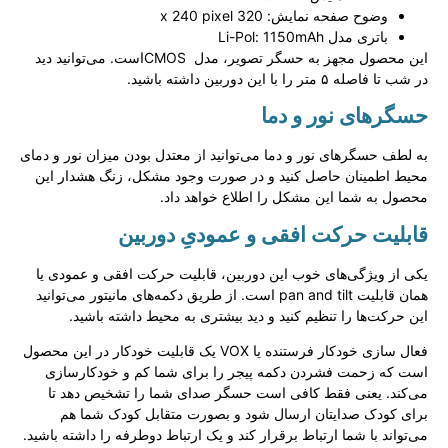
وضوح صفحه نمایش: 320 х 240 pixel
باتری مدل Li-Pol: 1150mAh
این محصول مجهز به حسگر تصویر، مدل CMOSاست. می‌توانید دید
در شب تا فاصله ۵ متر را با این دوربین داشته باشید.
حسگرهای نور و دما
به لطف حسگرهای نور و دما می‌توانید از معتدل بودن میزان نور و دمای
محیط اطمینان حاصل کنید و در صورت وجود مشکل، زنگ هشدار این
محصول به شما این مشکل را اطلاع خواهد داد.
قابلیت حرکت افقی و عمودیِ دوربین
یکی از ویژگی‌های خوب این دوربین، قابلیت حرکت افقی و عمودی یا
همان قابلیت pan and tilt است. از طریق‌ دکمه‌های مانیتور می‌توانید
این حرکت‌ها را تنظیم کنید و دید بیشتری به محیط داشته باشید.
فعال سازی خودکار فرستنده یا VOX یک قابلیت خودکار در این محصول
است که زحمت فشردن دکمه پیجر را برای شما کم و خودکارسازی
می‌کند. یعنی فقط کافی است حسگر صدای شما را تشخیص دهد تا
برای کودک صدایتان ارسال شود و بصورت متقابل کودک شما هم
می‌تواند با شما ارتباط برقرار کند و یک ارتباط دوطرفه را داشته باشید.