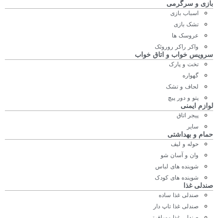
بازی و سرگرمی
اسباب بازی
تشک بازی
عروسک ها
واکر راکر روروئک
سرویس خواب و اتاق خواب
تخت و پارک
گهواره
لحاف و تشک
پتو و دور پیچ
لوازم ایمنی
پیجر اتاق
سایر
حمام و بهداشتی
حوله و لیف
وان و آسان شو
شوینده های لباس
شوینده های کودک
صندلی غذا
صندلی غذا ساده
صندلی غذا تاپ دار
صندلی غذا مسافرتی