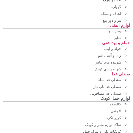
تخت و پارک
گهواره
لحاف و تشک
پتو و دور پیچ
لوازم ایمنی
پیجر اتاق
سایر
حمام و بهداشتی
حوله و لیف
وان و آسان شو
شوینده های لباس
شوینده های کودک
صندلی غذا
صندلی غذا ساده
صندلی غذا تاپ دار
صندلی غذا مسافرتی
لوازم حمل کودک
کالسکه
آغوشی
کریر تکی
ساک لوازم مادر و کودک
کریکات تکی و ساک حمل