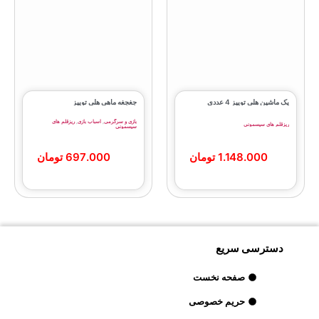
پک ماشین هلی توییز 4 عددی
جغجغه ماهی هلی‌ توییز
بازی و سرگرمی
,
اسباب بازی
,
ریزقلم های
ریزقلم های سیسمونی
سیسمونی
1.148.000
تومان
697.000
تومان
دسترسی سریع
صفحه نخست
حریم خصوصی