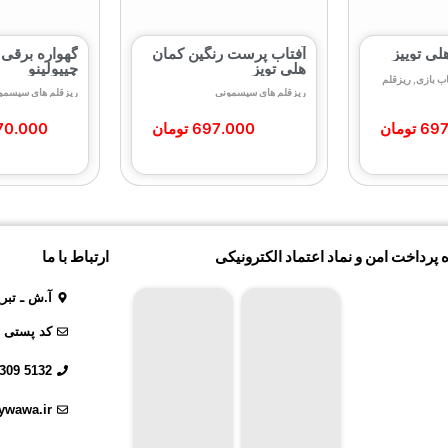
ی‌ توییز
آفتاب‌ پرست رنگین‌ کمان
گهواره برقی 
هلی‌ تویز
چیپولینو
ب بازی
,
ریزقلم
ریزقلم های سیسمونی
ریزقلم های سیسمو
697
تومان
697.000
تومان
70.000
 پرداخت امن و نماد اعتماد الکترونیکی
ارتباط با ما
آ.ش ـ تبر
کد پستی : 31619018
5132 309 0914
ywawa.ir