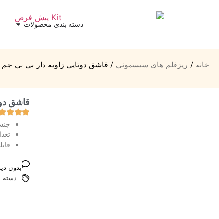
دسته بندی محصولات
خانه
/
ریزقلم های سیسمونی
/ قاشق دوتایی زاویه دار بی بی جم baby jem
قاشق دوتای
جنس 
تعداد
قابل
بدون دید
دسته ب