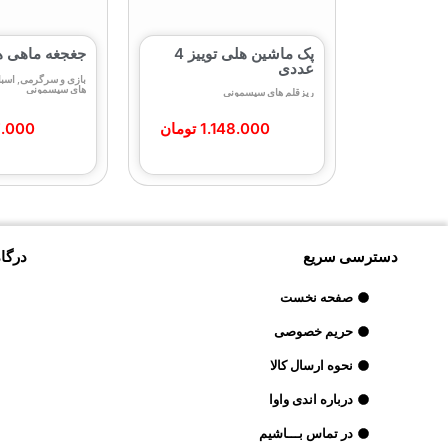
پک ماشین هلی توییز 4
جغجغه ماهی هل
عددی
بازی و سرگرمی
,
اسبا
های سیسمونی
ریزقلم های سیسمونی
1.148.000
تومان
.000
دسترسی سریع
درگاه
صفحه نخست
حریم خصوصی
نحوه ارسال کالا
درباره اندی واوا
در تماس بـــاشیم