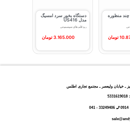
چند منظوره
دستگاه بخور سرد امسیگ
مدل US416
نی
ریزقلم های سیسمونی
10.8
تومان
3.165.000
تومان
یز ـ خیابان ولیعصر ـ مجتمع تجاری اطلس
53
33249406 - 041
sale@and