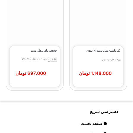
پک ماشین هلی توییز 4 عددی
جغجغه ماهی هلی‌ توییز
بازی و سرگرمی
,
اسباب بازی
,
ریزقلم های
ریزقلم های سیسمونی
سیسمونی
1.148.000
تومان
697.000
تومان
دسترسی سریع
صفحه نخست