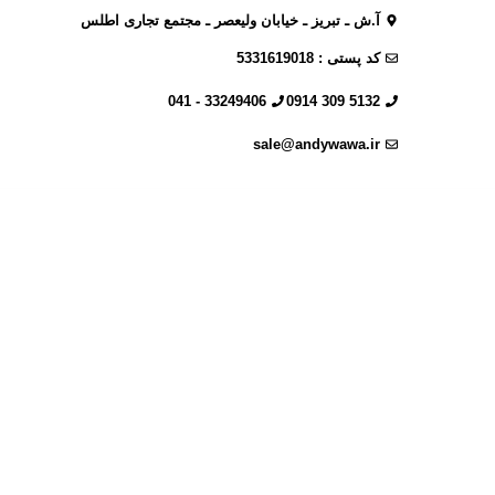
آ.ش ـ تبریز ـ خیابان ولیعصر ـ مجتمع تجاری اطلس
کد پستی : 5331619018
33249406 - 041
5132 309 0914
sale@andywawa.ir