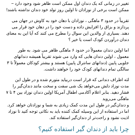
تغییر در زمانی که یک دندان اول ممکن است ظاهر شود وجود دارد –
ممکن است برخی از نوزادان تا اولین روز تولد خود دندان نداشته باشند!
تقریباً در حدود ۳ ماهگی ، نوزادان با دهان خود به کاوش در جهان می
پردازند و بزاق را افزایش داده و دست خود را در دهان خود قرار می
دهند. بسیاری از والدین این سوال را مطرح می کنند که آیا این به معنای
دندان درآوردن کودک است یا خیر ؟
اما اولین دندان معمولاً در حدود ۶ ماهگی ظاهر می شود. به طور
معمول ، اولین دندان هایی که وارد می شوند تقریباً همیشه دندانهای
جلویی پایین (دندانهای سانترال پایین) هستند و بیشتر کودکان معمولاً تا ۳
سالگی تمام دندانهای کودک خود را خواهند داشت.
لثه اطراف دندانی که قرار است دربیاید متورم شده و در طول این
مدت نوزاد دلش می‌خواهد یک شی سفت و سخت مانند دندان‌گیر را
فشار دهید. بنابر اعلام آکادمی اطفال آمریکا اولین دندان نوزاد بین ۴ تا ۷
ماهگی می‌روید
و دندان‌گیر در طول این مدت کمک زیادی به شما و نوزادتان خواهد کرد.
اما در استفاده از این وسیله کمک کننده باید به نکاتی توجه کنید تا نوزاد
اذیت نشود و راحت‌تر از دندان‌گیر استفاده کند.
چرا باید از دندان گیر استفاده کنیم؟