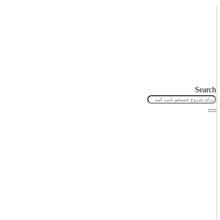
پرش
به
محتوا
Search