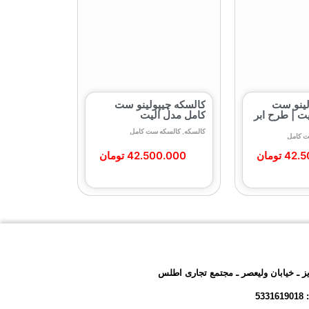
لینو ست
کالسکه چیپولینو ست
ت | طرح ابر
کامل مدل الیت
کالسکه
,
کالسکه ست کامل
ت کامل
42.5
تومان
42.500.000
تومان
یز ـ خیابان ولیعصر ـ مجتمع تجاری اطلس
53