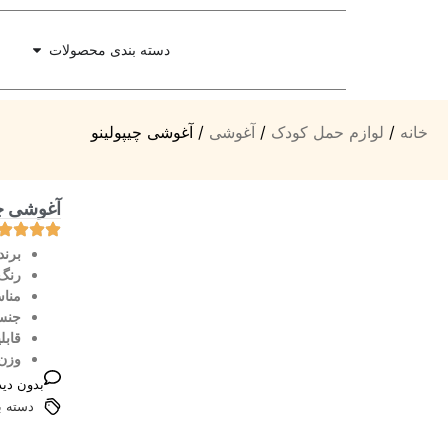
دسته بندی محصولات
خانه
/
لوازم حمل کودک
/
آغوشی
/ آغوشی چیپولینو
آغوشی چی
برند
رنگ
منا
جنس
قابل
وزن 
بدون دید
دسته ب