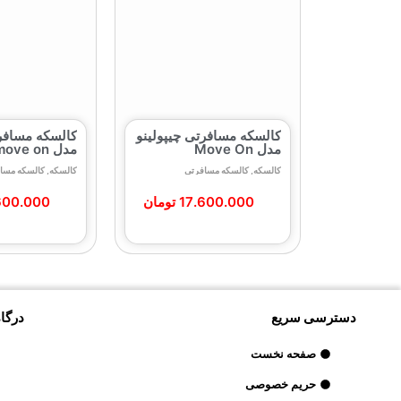
کالسکه مسافرتی چیپولینو
کالسکه مسافرت
مدل Move On
مدل move on
کالسکه
,
کالسکه مسافرتی
کالسکه
,
کالسکه مسا
17.600.000
تومان
600.000
دسترسی سریع
درگاه
صفحه نخست
حریم خصوصی