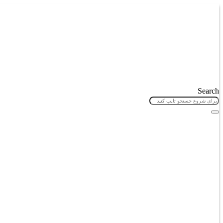
پرش
به
محتوا
Search