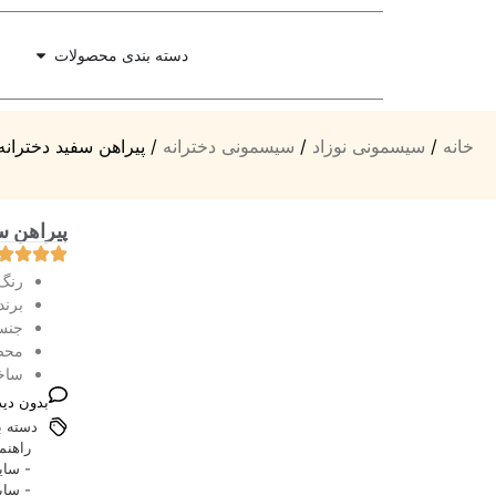
دسته بندی محصولات
خانه
/
سیسمونی نوزاد
/
سیسمونی دخترانه
/ پیراهن سفید دخترانه 
پیراهن سف
رنگ س
برند
جنس 
محص
ساخ
بدون دید
دسته ب
راهنم
- سایز ۱-۳ مناسب برای کودکان با قد ۵۶ 
- سایز۳-۶ مناسب برای کودکا با قد۶۲ الی ۸