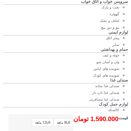
سرویس خواب و اتاق خواب
تخت و پارک
گهواره
لحاف و تشک
پتو و دور پیچ
لوازم ایمنی
پیجر اتاق
سایر
حمام و بهداشتی
حوله و لیف
وان و آسان شو
شوینده های لباس
شوینده های کودک
صندلی غذا
صندلی غذا ساده
صندلی غذا تاپ دار
صندلی غذا مسافرتی
لوازم حمل کودک
کالسکه
آغوشی
1.590.000
تومان
قیمت
6تا9 ماهه
9تا12 ماهه
کریر تکی
ساک لوازم مادر و کودک