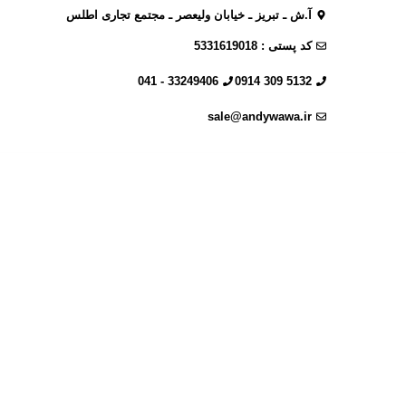
آ.ش ـ تبریز ـ خیابان ولیعصر ـ مجتمع تجاری اطلس
کد پستی : 5331619018
33249406 - 041
5132 309 0914
sale@andywawa.ir