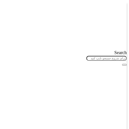
پرش
به
محتوا
Search