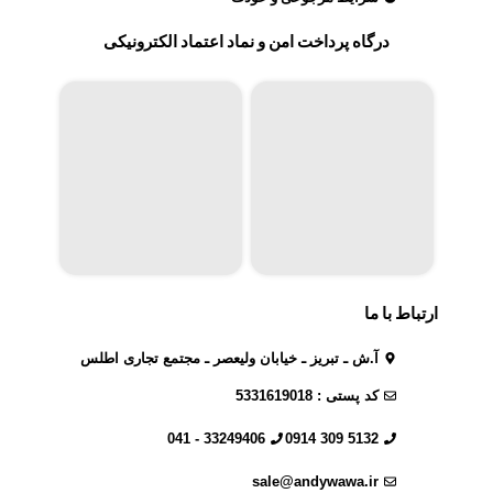
درگاه پرداخت امن و نماد اعتماد الکترونیکی
ارتباط با ما
آ.ش ـ تبریز ـ خیابان ولیعصر ـ مجتمع تجاری اطلس
کد پستی : 5331619018
33249406 - 041
5132 309 0914
sale@andywawa.ir