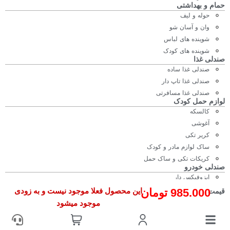
حمام و بهداشتی
حوله و لیف
وان و آسان شو
شوینده های لباس
شوینده های کودک
صندلی غذا
صندلی غذا ساده
صندلی غذا تاپ دار
صندلی غذا مسافرتی
لوازم حمل کودک
کالسکه
آغوشی
کریر تکی
ساک لوازم مادر و کودک
کریکات تکی و ساک حمل
صندلی خودرو
ایزوفیکس دار
بدون ایزوفیکس
985.000
تومان
این محصول فعلا موجود نیست و به زودی
قیمت
لوازم مخصوص مادر
موجود میشود
ریزقلم های سیسمونی