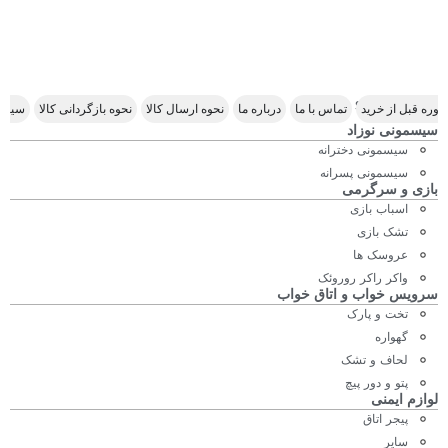
Scroll Right
وره قبل از خرید
تماس با ما
درباره ما
نحوه ارسال کالا
نحوه بازگردانی کالا
سیاس
سیسمونی نوزاد
سیسمونی دخترانه
سیسمونی پسرانه
بازی و سرگرمی
اسباب بازی
تشک بازی
عروسک ها
واکر راکر روروئک
سرویس خواب و اتاق خواب
تخت و پارک
گهواره
لحاف و تشک
پتو و دور پیچ
لوازم ایمنی
پیجر اتاق
سایر