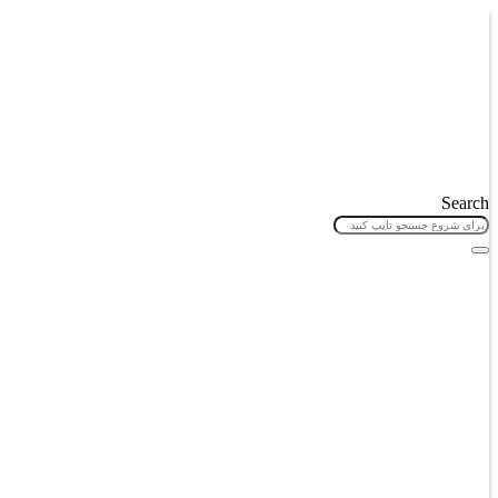
پرش
به
محتوا
Search