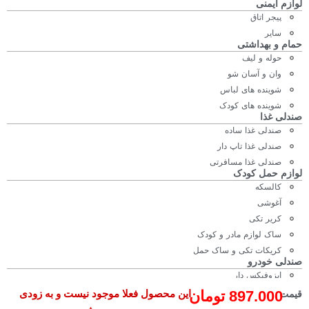
لوازم ایمنی
پیجر اتاق
سایر
حمام و بهداشتی
حوله و لیف
وان و آسان شو
شوینده های لباس
شوینده های کودک
صندلی غذا
صندلی غذا ساده
صندلی غذا تاپ دار
صندلی غذا مسافرتی
لوازم حمل کودک
کالسکه
آغوشی
کریر تکی
ساک لوازم مادر و کودک
کریکات تکی و ساک حمل
صندلی خودرو
ایزوفیکس دار
بدون ایزوفیکس
897.000
تومان
این محصول فعلا موجود نیست و به زودی
قیمت
لوازم مخصوص مادر