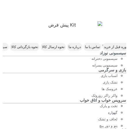
Scroll Right
وره قبل از خرید
تماس با ما
درباره ما
نحوه ارسال کالا
نحوه بازگردانی کالا
سیاس
سیسمونی نوزاد
سیسمونی دخترانه
سیسمونی پسرانه
بازی و سرگرمی
اسباب بازی
تشک بازی
عروسک ها
واکر راکر روروئک
سرویس خواب و اتاق خواب
تخت و پارک
گهواره
لحاف و تشک
پتو و دور پیچ