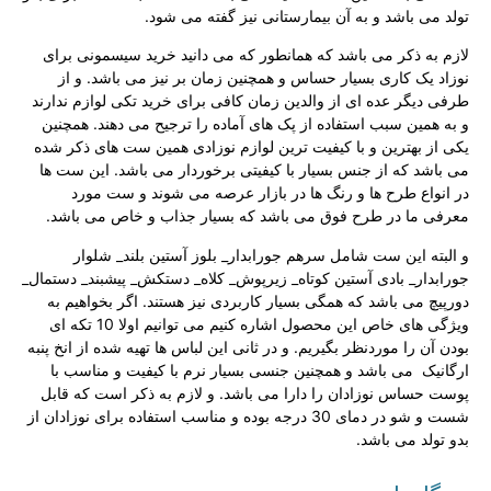
تولد می باشد و به آن بیمارستانی نیز گفته می شود.
لازم به ذکر می باشد که همانطور که می دانید خرید سیسمونی برای
نوزاد یک کاری بسیار حساس و همچنین زمان بر نیز می باشد. و از
طرفی دیگر عده ای از والدین زمان کافی برای خرید تکی لوازم ندارند
و به همین سبب استفاده از پک های آماده را ترجیح می دهند. همچنین
یکی از بهترین و با کیفیت ترین لوازم نوزادی همین ست های ذکر شده
می باشد که از جنس بسیار با کیفیتی برخوردار می باشد. این ست ها
در انواع طرح ها و رنگ ها در بازار عرصه می شوند و ست مورد
معرفی ما در طرح فوق می باشد که بسیار جذاب و خاص می باشد.
و البته این ست شامل سرهم جورابدار_ بلوز آستین بلند_ شلوار
جورابدار_ بادی آستین کوتاه_ زیرپوش_ کلاه_ دستکش_ پیشبند_ دستمال_
دورپیچ می باشد که همگی بسیار کاربردی نیز هستند. اگر بخواهیم به
ویژگی های خاص این محصول اشاره کنیم می توانیم اولا 10 تکه ای
بودن آن را موردنظر بگیریم. و در ثانی این لباس ها تهیه شده از انخ پنبه
ارگانیک می باشد و همچنین جنسی بسیار نرم با کیفیت و مناسب با
پوست حساس نوزادان را دارا می باشد. و لازم به ذکر است که قابل
شست و شو در دمای 30 درجه بوده و مناسب استفاده برای نوزادان از
بدو تولد می باشد.