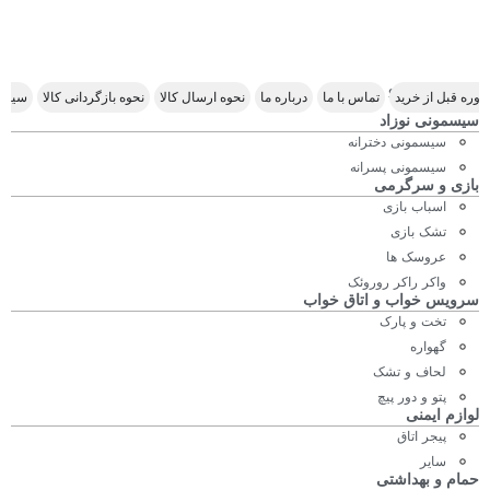
Scroll Right
وره قبل از خرید
تماس با ما
درباره ما
نحوه ارسال کالا
نحوه بازگردانی کالا
سیاس
سیسمونی نوزاد
سیسمونی دخترانه
سیسمونی پسرانه
بازی و سرگرمی
اسباب بازی
تشک بازی
عروسک ها
واکر راکر روروئک
سرویس خواب و اتاق خواب
تخت و پارک
گهواره
لحاف و تشک
پتو و دور پیچ
لوازم ایمنی
پیجر اتاق
سایر
حمام و بهداشتی