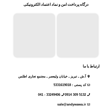
درگاه پرداخت امن و نماد اعتماد الکترونیکی
ارتباط با ما
آ.ش ـ تبریز ـ خیابان ولیعصر ـ مجتمع تجاری اطلس
کد پستی : 5331619018
33249406 - 041
5132 309 0914
sale@andywawa.ir