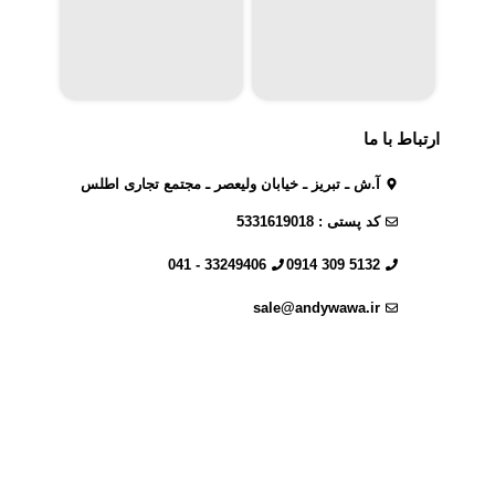
ارتباط با ما
آ.ش ـ تبریز ـ خیابان ولیعصر ـ مجتمع تجاری اطلس
کد پستی : 5331619018
33249406 - 041
5132 309 0914
sale@andywawa.ir