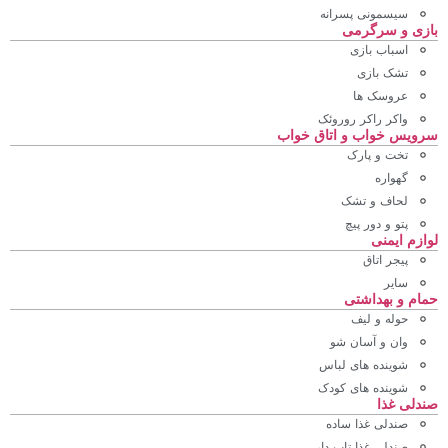
سیسمونی پسرانه
بازی و سرگرمی
اسباب بازی
تشک بازی
عروسک ها
واکر راکر روروئک
سرویس خواب و اتاق خواب
تخت و پارک
گهواره
لحاف و تشک
پتو و دور پیچ
لوازم ایمنی
پیجر اتاق
سایر
حمام و بهداشتی
حوله و لیف
وان و آسان شو
شوینده های لباس
شوینده های کودک
صندلی غذا
صندلی غذا ساده
صندلی غذا تاپ دار