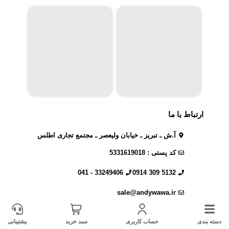
ارتباط با ما
آ.ش ـ تبریز ـ خیابان ولیعصر ـ مجتمع تجاری اطلس
کد پستی : 5331619018
33249406 - 041
5132 309 0914
sale@andywawa.ir
دسته بندی
حساب کاربری
سبد خرید
پشتیبانی