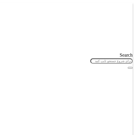
پرش
به
محتوا
Search