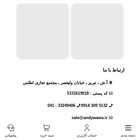
ارتباط با ما
آ.ش ـ تبریز ـ خیابان ولیعصر ـ مجتمع تجاری اطلس
کد پستی : 5331619018
33249406 - 041
5132 309 0914
sale@andywawa.ir
دسته بندی
حساب کاربری
سبد خرید
پشتیبانی