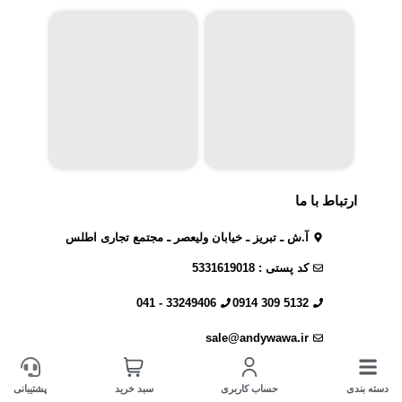
ارتباط با ما
آ.ش ـ تبریز ـ خیابان ولیعصر ـ مجتمع تجاری اطلس
کد پستی : 5331619018
33249406 - 041
5132 309 0914
sale@andywawa.ir
دسته بندی
حساب کاربری
سبد خرید
پشتیبانی